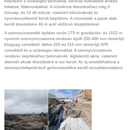
kiépítésre a szükséges idomokkal, karimás kötésekkel árokba
fektetve, földmunkákkal. A vízhálózat létesítéséhez még 5
tűzcsap, és 13 db tolózár, valamint tolózáraknák és
nyomáscsökkentő került kiépítésre. A vízvezeték a patak alatt
került átvezetésre 46 m acél védőcső átsajtolásával.
A szennyvízvezeték építése során 279 m gravitációs- és 1532 m
nyomott szennyvízcsatorna rendszer épült 200-400 mm átmérőjű
kőagyag csövekből, illetve 200 és 315 mm átmérőjű KPE
csövekből és a szükséges idomokkal. A szennyvízcsatorna
rendszer kiépítéséhez betonaknák, légtelenítő akna, valamint
átemelő aknák létesítésére is sor került. Az új vezetékhálózat a
szennyvíztelepnél levő gerincvezetékre került rácsatlakoztatásra.