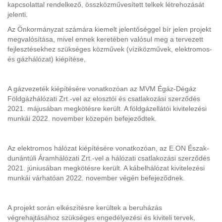
kapcsolattal rendelkező, összközművesített telkek létrehozását
jelenti.
Az Önkormányzat számára kiemelt jelentőséggel bír jelen projekt
megvalósítása, mivel ennek keretében valósul meg a tervezett
fejlesztésekhez szükséges közművek (víziközművek, elektromos-
és gázhálózat) kiépítése,
A gázvezeték kiépítésére vonatkozóan az MVM Égáz-Dégáz
Földgázhálózati Zrt.-vel az elosztói és csatlakozási szerződés
2021. májusában megkötésre került. A földgázellátói kivitelezési
munkái 2022. november közepén befejeződtek.
Az elektromos hálózat kiépítésére vonatkozóan, az E.ON Észak-
dunántúli Áramhálózati Zrt.-vel a hálózati csatlakozási szerződés
2021. júniusában megkötésre került. A kábelhálózat kivitelezési
munkái várhatóan 2022. november végén befejeződnek.
A projekt során elkészítésre kerültek a beruházás
végrehajtásához szükséges engedélyezési és kiviteli tervek,