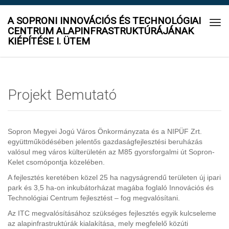
A SOPRONI INNOVÁCIÓS ÉS TECHNOLÓGIAI
Tog
CENTRUM ALAPINFRASTRUKTÚRÁJÁNAK
navi
KIÉPÍTÉSE I. ÜTEM
Projekt Bemutató
Sopron Megyei Jogú Város Önkormányzata és a NIPÜF Zrt.
együttműködésében jelentős gazdaságfejlesztési beruházás
valósul meg város külterületén az M85 gyorsforgalmi út Sopron-
Kelet csomópontja közelében.
A fejlesztés keretében közel 25 ha nagyságrendű területen új ipari
park és 3,5 ha-on inkubátorházat magába foglaló Innovációs és
Technológiai Centrum fejlesztést – fog megvalósítani.
Az ITC megvalósításához szükséges fejlesztés egyik kulcseleme
az alapinfrastruktúrák kialakítása, mely megfelelő közúti