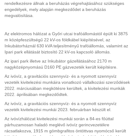
rendelkezésre állnak a beruházás végrehajtásához szükséges
engedélyek, mely alapján megkezdődet a beruházás
megvalósítása.
Az elektromos hálózat a Győri utcai trafóállomástól épült ki 3875
m középfeszültségű 22 kV-os földkábel kiépítésével, az
Inkubátorháznál 630 kVA teljesítményű trafóállomás, valamint az
Ipari park ellátását biztosító 22 kV-os kapcsoló állomás.
Az ipari park illetve az Inkubátor gázellátásához 2170 m
nagyközépnyomású D160 PE gázvezeték került kiépítésre.
Az ivóvíz, a gravitációs szennyvíz- és a nyomott szennyvíz
vezeték kivitelezési munkáira vonatkozó vállalkozási szerződések
2022. márciusában megkötésre kerültek, a kivitelezési munkák
2022. áprilisában megkezdődtek.
Az ivóvíz, a gravitációs szennyvíz- és a nyomott szennyvíz
vezeték kivitelezési munkái 2023. februárban készült el.
Az ivóvízhálózat kivitelezési munkái során a 84-es főúttal
párhuzamosan haladó meglévő ivóvíz gerincvezetékre
rácsatlakozva, 1915 m gömbgrafitos öntöttvas nyomócső került